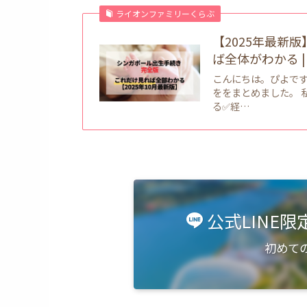
ライオンファミリーくらぶ
【2025年最新
ば全体がわかる 
こんにちは。ぴよで
ををまとめました。 
る✅経…
公式LINE
初めて