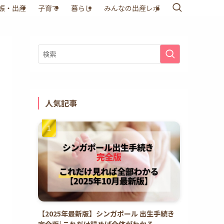
娠・出産
子育て
暮らし
みんなの出産レポ
人気記事
【2025年最新版】シンガポール 出生手続き
完全版| これだけ読めば全体がわかる