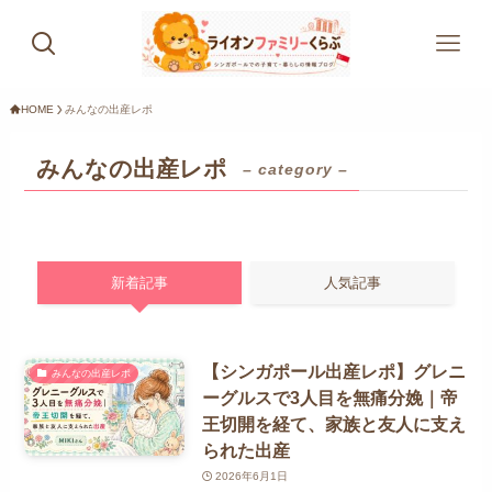
HOME
みんなの出産レポ
みんなの出産レポ
– category –
新着記事
人気記事
【シンガポール出産レポ】グレニ
みんなの出産レポ
ーグルスで3人目を無痛分娩｜帝
王切開を経て、家族と友人に支え
られた出産
2026年6月1日