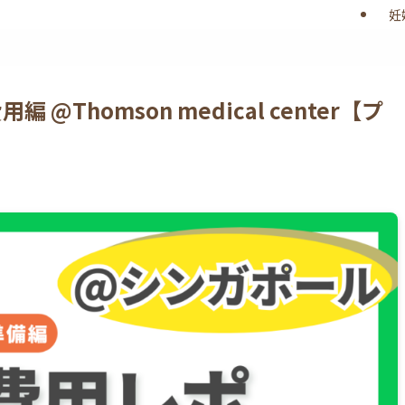
妊
 @Thomson medical center【プ