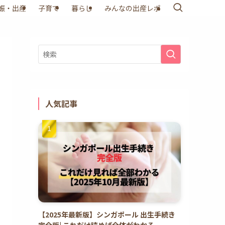
娠・出産
子育て
暮らし
みんなの出産レポ
人気記事
【2025年最新版】シンガポール 出生手続き
完全版| これだけ読めば全体がわかる