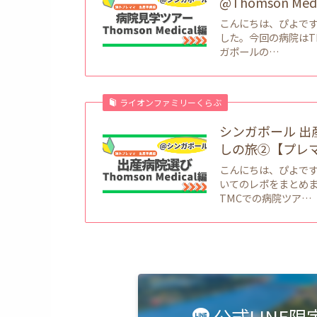
@Thomson Me
こんにちは、ぴよで
した。今回の病院はTho
ガポールの…
ライオンファミリーくらぶ
シンガポール 出産病
しの旅②【プレマ
こんにちは、ぴよです。今
いてのレポをまとめました
TMCでの病院ツア…
公式LINE