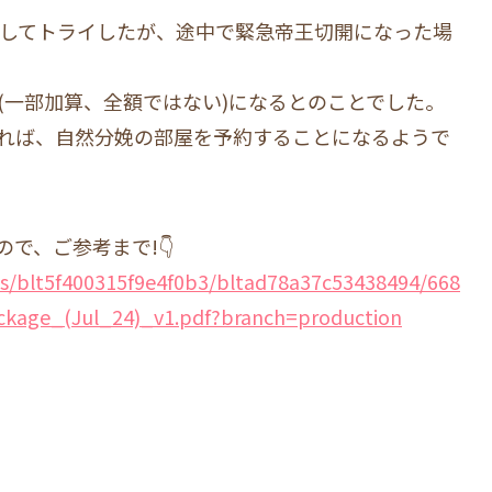
y)を希望してトライしたが、途中で緊急帝王切開になった場
代(一部加算、全額ではない)になるとのことでした。
れば、自然分娩の部屋を予約することになるようで
で、ご参考まで!👇
sets/blt5f400315f9e4f0b3/bltad78a37c53438494/668
ckage_(Jul_24)_v1.pdf?branch=production