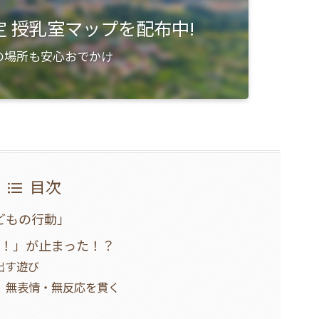
限定 授乳室マップを配布中!
の場所も安心おでかけ
目次
どもの行動」
ッ！」が止まった！？
出す遊び
ス】無表情・無反応を貫く