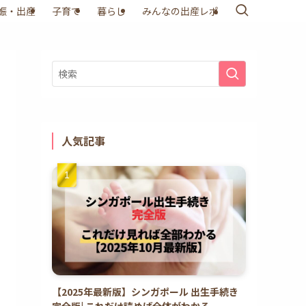
娠・出産
子育て
暮らし
みんなの出産レポ
人気記事
【2025年最新版】シンガポール 出生手続き
完全版| これだけ読めば全体がわかる