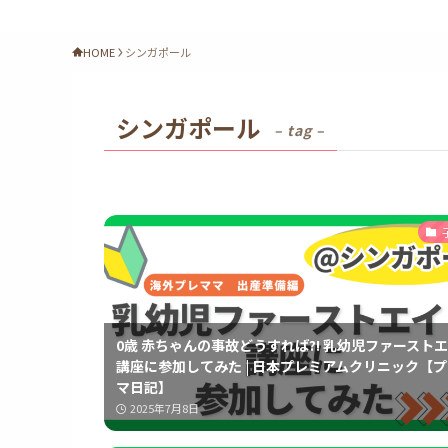
HOME
シンガポール
シンガポール
– tag –
0歳 赤ちゃんの事故どうすれば?! 乳幼児ファースト
講座に参加してみた | 日本プレミアムクリニック【
マ日記】
2025年7月8日