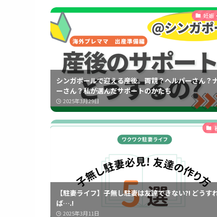
妊娠
シンガポールで迎える産後。両親？ヘルパーさん？
ーさん？私が選んだサポートのかたち
2025年3月29日
【駐妻ライフ】子無し駐妻は友達できない?! どうす
ば….!
2025年3月11日