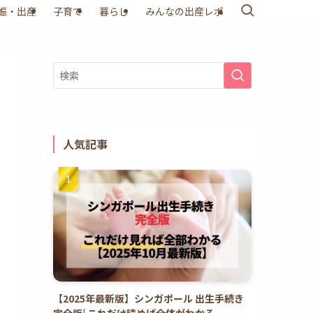
娠・出産
子育て
暮らし
みんなの出産レポ
人気記事
【2025年最新版】シンガポール 出生手続き
完全版| これだけ読めば全体がわかる