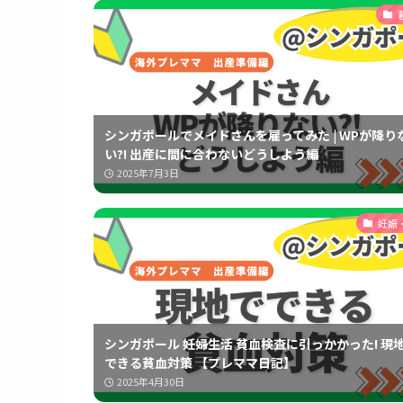
シンガポールでメイドさんを雇ってみた | WPが降り
い?! 出産に間に合わないどうしよう編
2025年7月3日
妊娠
シンガポール 妊婦生活 貧血検査に引っかかった! 現
できる貧血対策 【プレママ日記】
2025年4月30日