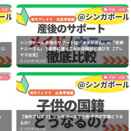
・出産
妊娠・出産
シンガポール 産後のサポートは「メイドさん」or「産褥
ナニ
ナニーさん」？実際に雇ってみた体験談と選び方 【プレ
ママ必見】
2025年3月24日
暮らし
妊娠・出産
れ
【海外プレママ】シンガポールで出産 子供の国籍どうな
るの?
2025年3月10日