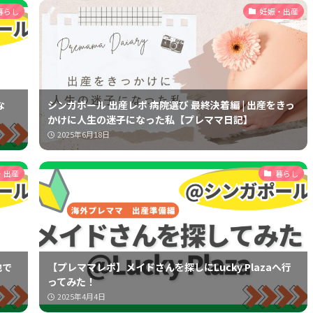
暮らし
妊娠・出産
な
シンガポール 出産レポ 病院選び 最終決着編 | 出産をきっ
かけに人生の迷子になった私【プレママ日記】
2025年6月18日
・出産
暮らし
地で
【プレママレポ】メイドさんを探しにLucky Plazaへ行
ってみた！
2025年4月4日