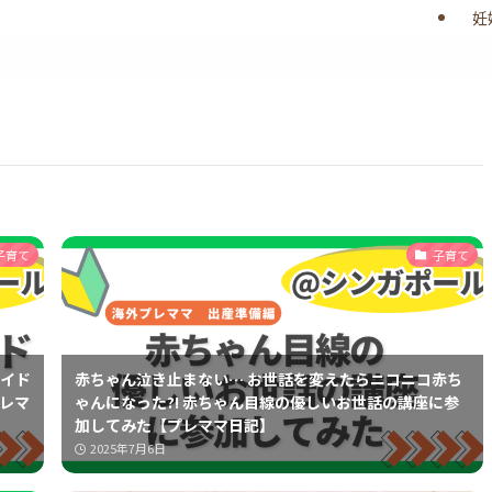
妊
子育て
子育て
エイド
赤ちゃん泣き止まない… お世話を変えたらニコニコ赤ち
プレマ
ゃんになった?! 赤ちゃん目線の優しいお世話の講座に参
加してみた【プレママ日記】
2025年7月6日