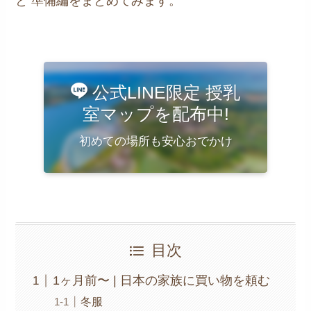
と 準備編をまとめてみます。
公式LINE限定 授乳
室マップを配布中!
初めての場所も安心おでかけ
目次
1ヶ月前〜 | 日本の家族に買い物を頼む
冬服