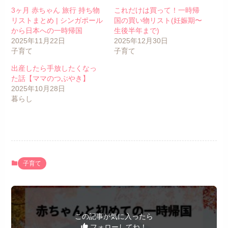
3ヶ月 赤ちゃん 旅行 持ち物
これだけは買って！一時帰
リストまとめ | シンガポール
国の買い物リスト(妊娠期〜
から日本への一時帰国
生後半年まで)
2025年11月22日
2025年12月30日
子育て
子育て
出産したら手放したくなっ
た話【ママのつぶやき】
2025年10月28日
暮らし
子育て
この記事が気に入ったら
フォローしてね！